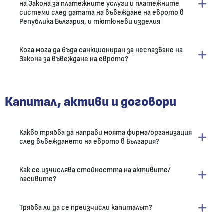
на Закона за платежните услуги и платежните
системи след датата на въвеждане на еврото в
Република България, и тютюневи изделия
Кога мога да бъда санкциониран за неспазване на
Закона за въвеждане на еврото?
Капитал, активи и договори
Какво трябва да направи моята фирма/организация
след въвеждането на еврото в България?
Как се изчислява стойността на активите/
пасивите?
Трябва ли да се преизчисли капиталът?