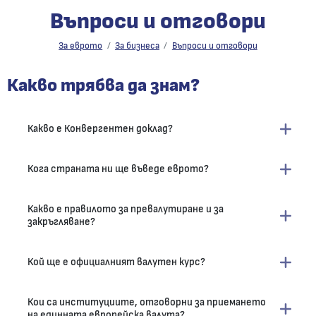
Въпроси и отговори
Въпроси и отговори
За еврото
За бизнеса
Въпроси и отговори
Какво трябва да знам?
Какво е Конвергентен доклад?
Кога страната ни ще въведе еврото?
Какво е правилото за превалутиране и за
закръгляване?
Кой ще е официалният валутен курс?
Кои са институциите, отговорни за приемането
на единната европейска валута?