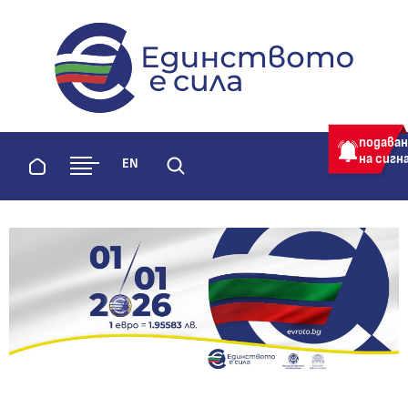
evroto.bg
Официална страница за приемане 
подава
на сигн
Начало
EN