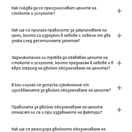
Как следва да се преизчисляват цените на
стоките и услугите?
Как ще се прилага правилото за закръгляване на
цени, които са изразени в левове с повече от два
знака след десетичната запетая?
Задължително ли трябва да обявявам цените на
стоките и услугите, които предлагам в левове и в
евро (период на двойно обозначаване на цените)?
В кои случай се допуска изключение от
изискванията за двойно обозначаване на цените?
Правилата за двойно обозначаване на цените
отнасят ли се и при издаването на фактури?
Как ще се реализира двойното обозначаване на