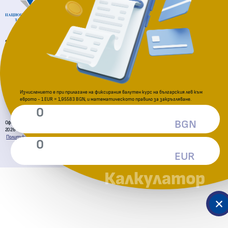
За подаване на сигнали
Комисия за защита на потребителите
Изчислението е при прилагане на фиксирания валутен курс на българския лев към
еврото - 1 EUR = 1,95583 BGN, и математическото правило за закръгляване.
BGN
Официална страница за приемане на еврото в Република България
2026 © Всички права запазени. Министерство на финансите
Политика за поверителност
Декларация за достъпност
Условия за ползване
Карта на сайта
EUR
Калкулатор