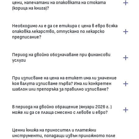
цени, напечатани на опаковката на стоката
(корица на книга)?
Необходимо ли е да се етикира с цена в евро всяка
опаковка лекарство, отпускано по лекарско
предписание?
Период на двойно обозначаване при финансови
услуги
При изписване на цена на етикет има ли значение
коя валута изписваме първа? Има ли конкретен
шаблон или препоръка за правилно изписване?
В периода на двойно обращение (януари 2026 г. )
може ли да се плаща смесено с левове и евро?
Ценни книжа на приносител и платежни
инструменти, попадащи извън приложното поле