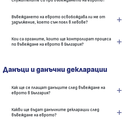
служителите си при въвеждането на еврото?
Въвеждането на еврото освобождава ли ме от
задължение, което съм поел в левове?
Кои са органите, които ще контролират процеса
по въвеждане на еврото в България?
Данъци и данъчни декларации
Как ще се плащат данъците след въвеждане на
еврото в България?
Какви ще бъдат данъчните декларации след
въвеждане на еврото?