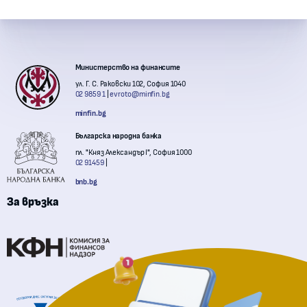
Контакти с институции
Министерство на финансите
ул. Г. С. Раковски 102, София 1040
02 9859 1
evroto@minfin.bg
minfin.bg
Българска народна банка
пл. "Княз Александър I", София 1000
02 91459
bnb.bg
За връзка
Комисия за финансов надзор
Национална агенция за приходите