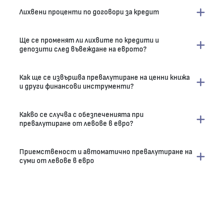
Лихвени проценти по договори за кредит
Ще се променят ли лихвите по кредити и
депозити след въвеждане на еврото?
Как ще се извършва превалутиране на ценни книжа
и други финансови инструменти?
Какво се случва с обезпеченията при
превалутиране от левове в евро?
Приемственост и автоматично превалутиране на
суми от левове в евро