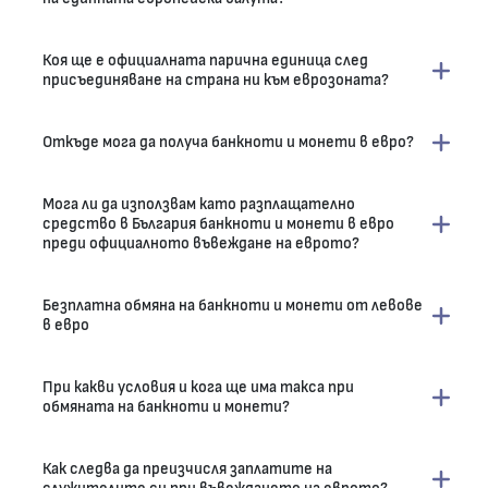
Коя ще е официалната парична единица след
присъединяване на страна ни към еврозоната?
Откъде мога да получа банкноти и монети в евро?
Мога ли да използвам като разплащателно
средство в България банкноти и монети в евро
преди официалното въвеждане на еврото?
Безплатна обмяна на банкноти и монети от левове
в евро
При какви условия и кога ще има такса при
обмяната на банкноти и монети?
Как следва да преизчисля заплатите на