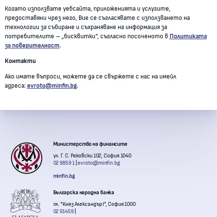
Когато използвате уебсайта, приложенията и услугите,
предоставяни чрез него, Вие се съгласявате с използването на
технологии за събиране и съхраняване на информация за
потребителите – „бисквитки“, съгласно посоченото в
Политиката
за поверителност
.
Контакти
Ако имате въпроси, можете да се свържете с нас на имейл
адреса:
evroto@minfin.bg
.
Контакти с институции
Министерство на финансите
ул. Г. С. Раковски 102, София 1040
02 9859 1
evroto@minfin.bg
minfin.bg
Българска народна банка
пл. "Княз Александър I", София 1000
02 91459