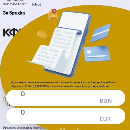
bnb.bg
За връзка
Комисия за финансов надзор
Национална агенция за приходите
За подаване на сигнали
Изчислението е при прилагане на фиксирания валутен курс на българския лев към
еврото - 1 EUR = 1,95583 BGN, и математическото правило за закръгляване.
Комисия за защита на потребителите
BGN
EUR
Официална страница за приемане на еврото в Република България