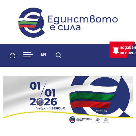
evroto.bg
Официална страница за приемане 
подава
на сигн
Начало
EN