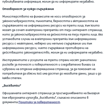
публикуваната информация, молим да ни информирате незабавно.
Отговорност за чуждо съдържание
Министерството на финансите не носи отговорност за
законосъобразността, пълнотата, верността и актуалността на
съдържанието на информационни ресурси на трети лица, към които
могат да сочат електронни препратки от тази интернет страница,
нито за законосъобразността на дейността на тези трети лица. Ако
установите случаи на електронни препратки към информационни
ресурси с неактуално, невярно или непълно съдържание или към
информационни ресурси, чието съдържание противоречи на
действащото законодателство, молим да ни информирате незабавно.
Инструментите и услугите на трети страни носят значителни
рискове за точност и поверителност и следователно винаги са
изброени на отделна информационна страница, за да помогнат на
потребителя да обясни кой има достъп до неговите данни, защо и до
каква степен.
„Бисквитки“
Официалната интернет страница за присъединяването на България
към еврозоната използва „бисквитки", съгласно описаното в
документа
Политика за поверителност
.