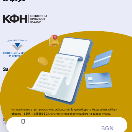
Комисия за финансов надзор
Национална агенция за приходите
За подаване на сигнали
Комисия за защита на потребителите
Изчислението е при прилагане на фиксирания валутен курс на българския лев към
еврото - 1 EUR = 1,95583 BGN, и математическото правило за закръгляване.
Официална страница за приемане на еврото в Република България
2026 © Всички права запазени. Министерство на финансите
Политика за поверителност
Декларация за достъпност
Условия за ползване
Карта на сайта
BGN