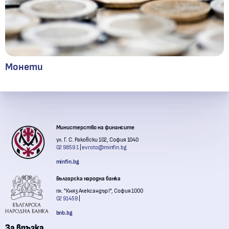
Монети
Контакти с институции
Министерство на финансите
ул. Г. С. Раковски 102, София 1040
02 9859 1
evroto@minfin.bg
minfin.bg
Българска народна банка
пл. "Княз Александър I", София 1000
02 91459
bnb.bg
За връзка