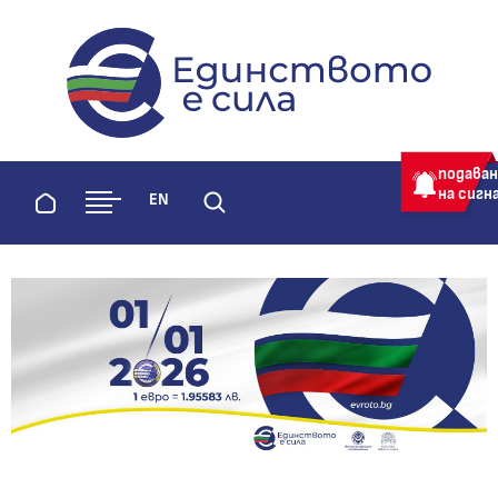
evroto.bg
Официална страница за приемане 
подава
на сигн
Начало
EN