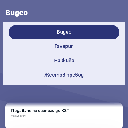
Видео
Видео
Галерия
На живо
Жестов превод
This
is
a
Подаване на сигнали до КЗП
No compatible source was found for this media.
modal
window.
13 Фев 2026