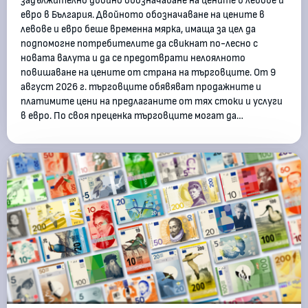
задължително двойно обозначаване на цените в левове и
евро в България. Двойното обозначаване на цените в
левове и евро беше временна мярка, имаща за цел да
подпомогне потребителите да свикнат по-лесно с
новата валута и да се предотврати нелоялното
повишаване на цените от страна на търговците. От 9
август 2026 г. търговците обявяват продажните и
платимите цени на предлаганите от тях стоки и услуги
в евро. По своя преценка търговците могат да…