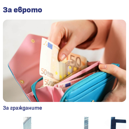
За еврото
За гражданите