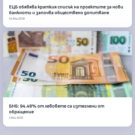
ЕЦБ обявява краткия списък на проектите за нови
банкноти и започва обществено допитване
24 Юли 2026
БНБ: 94.48% от левовете са изтеглени от
обращение
1 Юли 2026