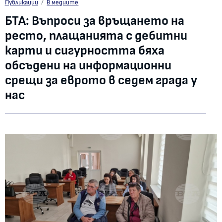
БТА: Въпроси за връщането на ресто, плащанията с дебитни карти и сиг
Публикации
В медиите
БТА: Въпроси за връщането на
ресто, плащанията с дебитни
карти и сигурността бяха
обсъдени на информационни
срещи за еврото в седем града у
нас