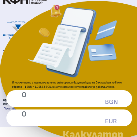
Национална агенция за приходите
За подаване на сигнали
Комисия за защита на потребителите
Изчислението е при прилагане на фиксирания валутен курс на българския лев към
еврото - 1 EUR = 1,95583 BGN, и математическото правило за закръгляване.
Официална страница за приемане на еврото в Република България
BGN
2026 © Всички права запазени. Министерство на финансите
Политика за поверителност
Декларация за достъпност
Условия за ползване
Карта на сайта
EUR
Калкулатор