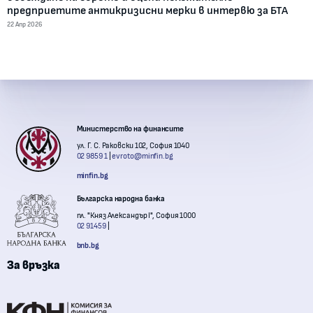
предприетите антикризисни мерки в интервю за БТА
22 Апр 2026
Контакти с институции
Министерство на финансите
ул. Г. С. Раковски 102, София 1040
02 9859 1
evroto@minfin.bg
minfin.bg
Българска народна банка
пл. "Княз Александър I", София 1000
02 91459
bnb.bg
За връзка
Комисия за финансов надзор