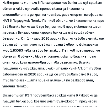
На въпрос на жители в Панагюрище кои банки ще извършват
обмен и какво означава препоръката за внасяне на
спестяванията до края на ноември, директорът на офиса на
НАП в Пазарджик Петко Петков обясни, че внасянето на пари
във всички банки ще бъде безплатно в продължение на шест
месеца, а Българската народна банка ще извършва обмен
безсрочно. От 1 януари 2026 година всички левови сметки ще
бъдат автоматично превалутирани в евро по фиксирания
курс 1,95583 лева за евро без такси. Петков предупреди, че
обменът в обменни бюра е платен, докато внасянето по
сметка до края на ноември остава безплатно. Всички
плащания към държавата, включително към НАП, от първия
работен ден на 2026 година ще се извършват само в евро,
тъй като агенцията приема плащания по безкасов път,
уточни Петков.
Експерти от КЗП посъветваха гражданите в Раковски да
плащат безкасово, когато имат възможност, през месец