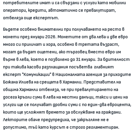
потребителите имат и са свързани с услуги като мобилни
оператори, кредити, автоматично се превалутират,
отбеляза още експертът.
Бъдете особено внимателни при получаването на ресто в
монети през януари 2026. Монетите от два лева и две евро
много си приличат и хора, особено в третата възраст,
могат да бъдат ощетени, ако търговец вместо евро им
върне в лева, което е позволено до 31 януари. За бдителност
при такива касови разплащания посъветва главният
експерт "Комуникации" в Националната агенция за приходите
Божана Илиева на срещата в Харманли. Представител на
община Харманли отбеляза, че при превалутирането на
досега кръгли суми в лева на местни данъци, такси и цени на
услуги ще се получават дробни суми с по един-два евроцента,
които ще усложнят времето за обслужване на граждани.
Лекторите обаче предупредиха, че закръгляне не е
допустимо, тъй като курсът е строго регламентиран.