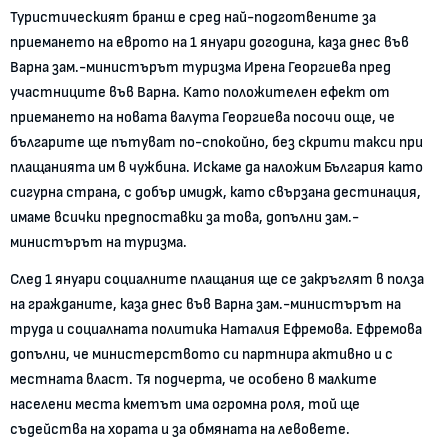
Туристическият бранш е сред най-подготвените за
приемането на еврото на 1 януари догодина, каза днес във
Варна зам.-министърът туризма Ирена Георгиева пред
участниците във Варна. Като положителен ефект от
приемането на новата валута Георгиева посочи още, че
българите ще пътуват по-спокойно, без скрити такси при
плащанията им в чужбина. Искаме да наложим България като
сигурна страна, с добър имидж, като свързана дестинация,
имаме всички предпоставки за това, допълни зам.-
министърът на туризма.
След 1 януари социалните плащания ще се закръглят в полза
на гражданите, каза днес във Варна зам.-министърът на
труда и социалната политика Наталия Ефремова. Ефремова
допълни, че министерството си партнира активно и с
местната власт. Тя подчерта, че особено в малките
населени места кметът има огромна роля, той ще
съдейства на хората и за обмяната на левовете.