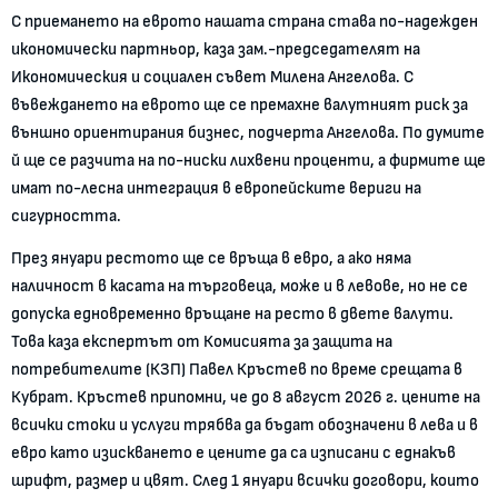
С приемането на еврото нашата страна става по-надежден
икономически партньор, каза зам.-председателят на
Икономическия и социален съвет Милена Ангелова. С
въвеждането на еврото ще се премахне валутният риск за
външно ориентирания бизнес, подчерта Ангелова. По думите
й ще се разчита на по-ниски лихвени проценти, а фирмите ще
имат по-лесна интеграция в европейските вериги на
сигурността.
През януари рестото ще се връща в евро, а ако няма
наличност в касата на търговеца, може и в левове, но не се
допуска едновременно връщане на ресто в двете валути.
Това каза експертът от Комисията за защита на
потребителите (КЗП) Павел Кръстев по време срещата в
Кубрат. Кръстев припомни, че до 8 август 2026 г. цените на
всички стоки и услуги трябва да бъдат обозначени в лева и в
евро като изискването е цените да са изписани с еднакъв
шрифт, размер и цвят. След 1 януари всички договори, които