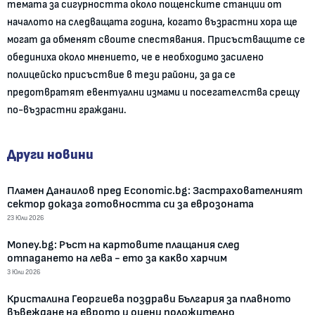
темата за сигурността около пощенските станции от
началото на следващата година, когато възрастни хора ще
могат да обменят своите спестявания. Присъстващите се
обединиха около мнението, че е необходимо засилено
полицейско присъствие в тези райони, за да се
предотвратят евентуални измами и посегателства срещу
по-възрастни граждани.
Други новини
Пламен Данаилов пред Economic.bg: Застрахователният
сектор доказа готовността си за еврозоната
23 Юли 2026
Money.bg: Pъcт нa ĸapтoвитe плaщaния cлeд
oтпaдaнeтo нa лeвa - eтo зa ĸaĸвo xapчим
3 Юли 2026
Кристалина Георгиева поздрави България за плавното
въвеждане на еврото и оцени положително