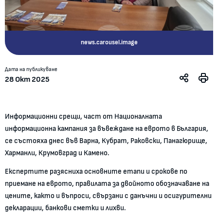
news.carousel.image
Дата на публикуване
28 Окт 2025
Информационни срещи, част от Националната
информационна кампания за въвеждане на еврото в България,
се състояха днес във Варна, Кубрат, Раковски, Панагюрище,
Харманли, Крумовград и Камено.
Експертите разясниха основните етапи и срокове по
приемане на еврото, правилата за двойното обозначаване на
цените, както и въпроси, свързани с данъчни и осигурителни
декларации, банкови сметки и лихви.