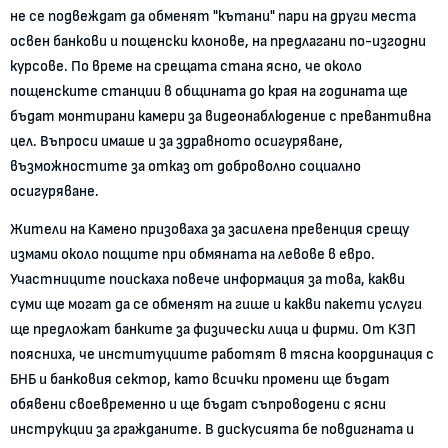
не се подвеждат да обменят "кътани" пари на други места
освен банкови и пощенски клонове, на предлагани по-изгодни
курсове. По време на срещата стана ясно, че около
пощенските станции в общината до края на годината ще
бъдат монтирани камери за видеонаблюдение с превантивна
цел. Въпроси имаше и за здравното осигуряване,
възможностите за отказ от доброволно социално
осигуряване.
Жители на Камено призоваха за засилена превенция срещу
измами около пощите при обмяната на левове в евро.
Участниците поискаха повече информация за това, какви
суми ще могат да се обменят на гише и какви пакети услуги
ще предложат банките за физически лица и фирми. От КЗП
поясниха, че институциите работят в тясна координация с
БНБ и банковия сектор, като всички промени ще бъдат
обявени своевременно и ще бъдат съпроводени с ясни
инструкции за гражданите. В дискусията бе повдигната и