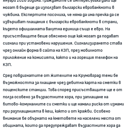
януари 2026 година. Гражданите се интересуваха дали ще
могат в бъдеще да използват български евробанкноти в
чужбина. Експертите посочиха, че няма да има пречка да се
извършват плащания с български евробанкноти в страни,
където официалната валутна единица също е евро. На
присъстващите беше обяснено още как могат да подават
сигнали при установени нарушения. Сигнализирането става
чрез онлайн форма в сайта на КЗП, през мобилното
приложение на комисията, както и на горещия телефон на
КЗП.
Сред повдигнатите от жителите на Крумовград теми бе
възможността за плащане чрез дебитна карта на сметки в
пощенските станции. Това според присъстващите ще е от
полза особено за възрастните хора, при заплащане на
битово-комуналните си сметки и ще намали риска от измами
при разплащанията в кеш, както и от кражби. Особено
внимание бе обърнато на кметовете на населени места от
общината, които да предупреждават възрастните хора да