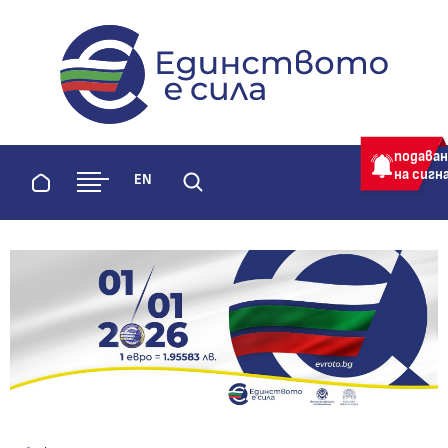
evroto.bg
Официална страница за приемане 
подава
на сигн
Начало
EN