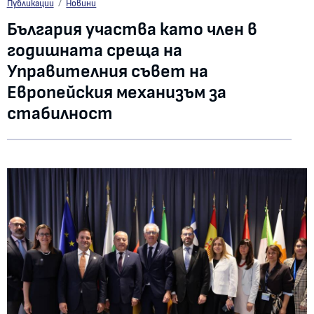
България участва като член в годишната среща на Управителния съвет 
Публикации
Новини
България участва като член в
годишната среща на
Управителния съвет на
Европейския механизъм за
стабилност