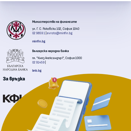
Контакти с институции
Министерство на финансите
ул. Г. С. Раковски 102, София 1040
02 9859 1
evroto@minfin.bg
minfin.bg
Българска народна банка
пл. "Княз Александър I", София 1000
02 91459
bnb.bg
За връзка
Комисия за финансов надзор
Национална агенция за приходите