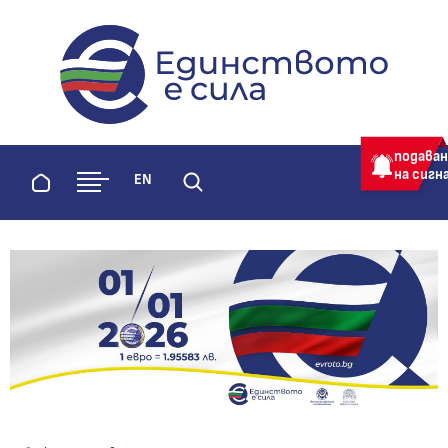
evroto.bg
Официална страница за приемане 
подава
на сигн
Начало
EN