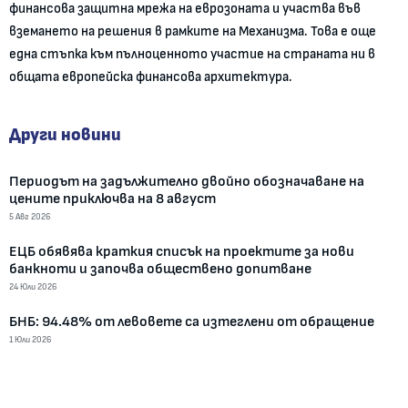
финансова защитна мрежа на еврозоната и участва във
вземането на решения в рамките на Механизма. Това е още
една стъпка към пълноценното участие на страната ни в
общата европейска финансова архитектура.
Други новини
Периодът на задължително двойно обозначаване на
цените приключва на 8 август
5 Авг 2026
ЕЦБ обявява краткия списък на проектите за нови
банкноти и започва обществено допитване
24 Юли 2026
БНБ: 94.48% от левовете са изтеглени от обращение
1 Юли 2026