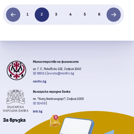
1
2
3
4
5
6
Контакти с институции
Министерство на финансите
ул. Г. С. Раковски 102, София 1040
02 9859 1
evroto@minfin.bg
minfin.bg
Българска народна банка
пл. "Княз Александър I", София 1000
02 91459
bnb.bg
За връзка
Комисия за финансов надзор