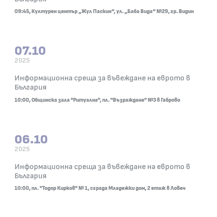
09:45, Културен център „Жул Паскин“, ул. „Баба Вида“ №29, гр. Видин
07.10
2025
07.10.2025
Информационна среща за въвеждане на еврото в
10:00, Общинска зала "Ритуална", пл. "Възраждан
България
10:00, Общинска зала "Ритуална", пл. "Възраждане" №3 в Габрово
06.10
2025
06.10.2025
Информационна среща за въвеждане на еврото в
10:00, пл. "Тодор Кирков" № 1, сграда Младежки 
България
10:00, пл. "Тодор Кирков" № 1, сграда Младежки дом, 2 етаж в Ловеч