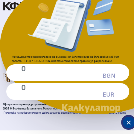
Национална агенция за приходите
За подаване на сигнали
Изчислението е при прилагане на фиксирания валутен курс на българския лев към
еврото - 1 EUR = 1,95583 BGN, и математическото правило за закръгляване.
Комисия за защита на потребителите
BGN
EUR
Калкулатор
Официална страница за приемане на еврото в Република България
2026 © Всички права запазени. Министерство на финансите
Политика за поверителност
Декларация за достъпност
Условия за ползване
Карта на сайта