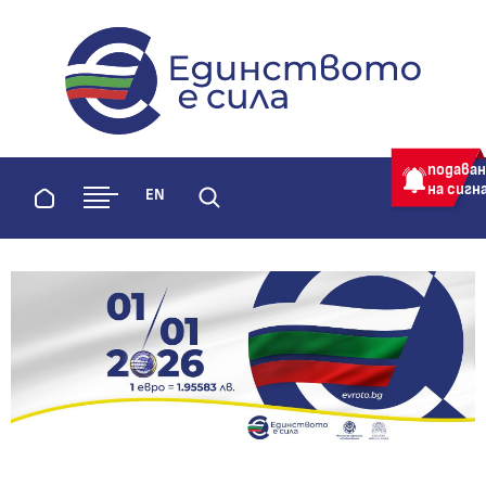
evroto.bg
Официална страница за приемане 
подава
на сигн
Начало
EN