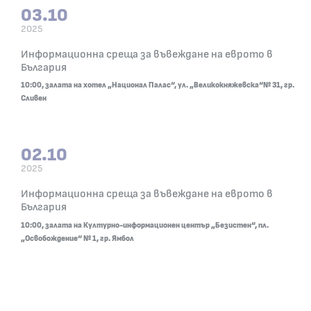
03.10
2025
03.10.2025
Информационна среща за въвеждане на еврото в
10:00, залата на хотел „Национал Палас“, ул. „В
България
10:00, залата на хотел „Национал Палас“, ул. „Великокняжевска“№ 31, гр.
Сливен
02.10
2025
02.10.2025
Информационна среща за въвеждане на еврото в
10:00, залата на Културно-информационен центъ
България
10:00, залата на Културно-информационен център „Безистен“, пл.
„Освобождение“ № 1, гр. Ямбол