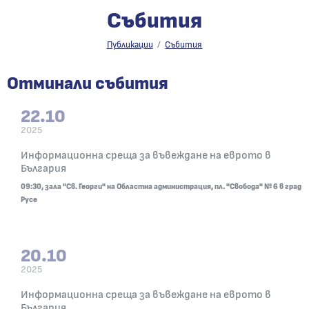
Събития
Събития
Публикации
Събития
Отминали събития
22.10
2025
22.10.2025
Информационна среща за въвеждане на еврото в
09:30, зала "Св. Георги" на Областна администра
България
09:30, зала "Св. Георги" на Областна администрация, пл. "Свобода" № 6 в град
Русе
20.10
2025
20.10.2025
Информационна среща за въвеждане на еврото в
09:45, Културен център „Жул Паскин“, ул. „Баба
България