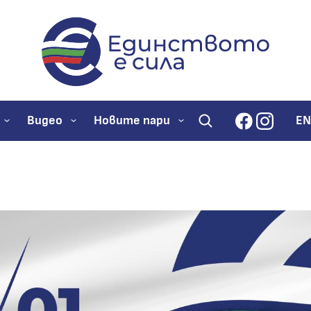
evroto.bg
Официална страниц
facebook
instagr
Видео
Новите пари
EN