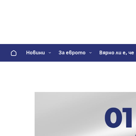
Начало
Новини
За еврото
Вярно ли е, че