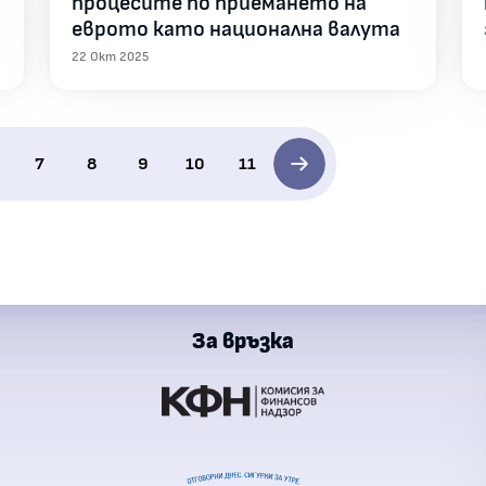
процесите по приемането на
еврото като национална валута
22 Окт 2025
7
8
9
10
11
За връзка
ции
я за финансов надзор
ална агенция за приходите