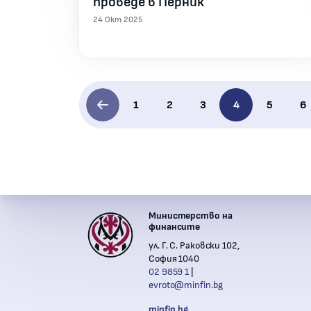
проведе в Перник
24 Окт 2025
1
2
3
4
5
6
Министерство на
Контакти с институ
финансите
Комиси
ул. Г. С. Раковски 102,
София 1040
02 9859 1
evroto@minfin.bg
Национ
minfin.bg