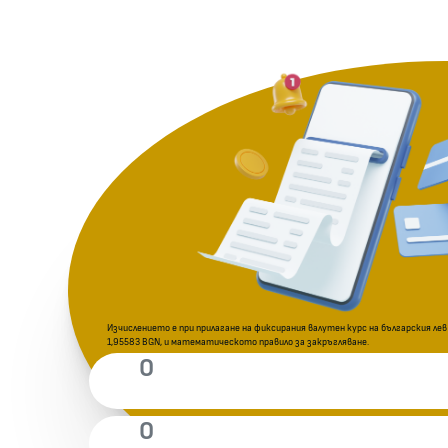
Изчислението е при прилагане на фиксирания валутен курс на българския лев
1,95583 BGN, и математическото правило за закръгляване.