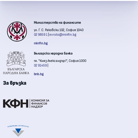
Контакти с институции
Министерство на финансите
ул. Г. С. Раковски 102, София 1040
02 9859 1
evroto@minfin.bg
minfin.bg
Българска народна банка
пл. "Княз Александър I", София 1000
02 91459
bnb.bg
За връзка
Комисия за финансов надзор
Национална агенция за приходите