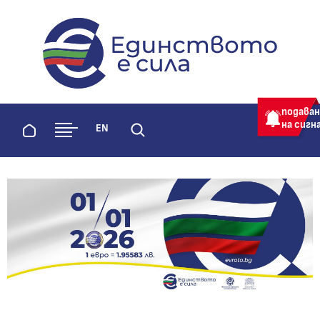
evroto.bg
Официална страница за приемане 
подава
на сигн
Начало
EN