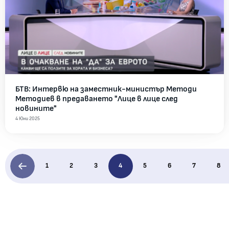
БТВ: Интервю на заместник-министър Методи
Методиев в предаването "Лице в лице след
новините"
4 Юни 2025
1
2
3
4
5
6
7
8