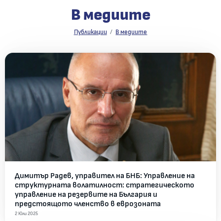
В медиите
В медиите
Публикации
В медиите
Всички новини
Димитър Радев, управител на БНБ: Управление на
структурната волатилност: стратегическото
управление на резервите на България и
предстоящото членство в еврозоната
2 Юли 2025